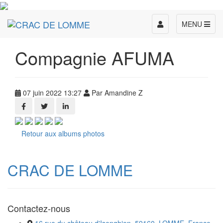
Toggle
MENU
navigation
Compagnie AFUMA
07 juin 2022 13:27
Par Amandine Z
Retour aux albums photos
CRAC DE LOMME
Contactez-nous
16 rue du château d'Isenghien, 59160, LOMME, France