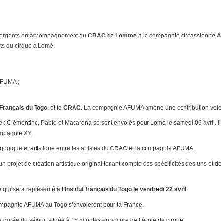
 émergents en accompagnement au
CRAC de Lomme
à la compagnie circassienne
rts du cirque à Lomé.
AFUMA ;
t Français du Togo
, et le
CRAC
. La compagnie AFUMA amène une contribution volo
e : Clémentine, Pablo et Macarena se sont envolés pour Lomé le samedi 09 avril
ompagnie XY.
agogique et artistique entre les artistes du CRAC et la compagnie AFUMA.
 un projet de création artistique original tenant compte des spécificités des uns et 
e qui sera représenté à
l’Institut français du Togo le vendredi 22 avril
.
a Compagnie AFUMA au Togo s’envoleront pour la France.
a durée du séjour, située à 15 minutes en voiture de l’école de cirque.