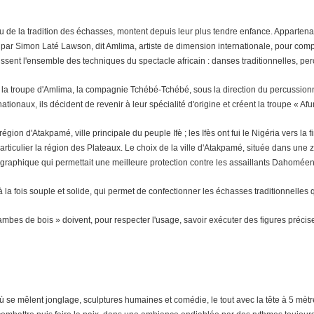
u de la tradition des échasses, montent depuis leur plus tendre enfance. Appartenant
s par Simon Laté Lawson, dit Amlima, artiste de dimension internationale, pour co
issent l'ensemble des techniques du spectacle africain : danses traditionnelles, per
de la troupe d'Amlima, la compagnie Tchébé-Tchébé, sous la direction du percussionni
ionaux, ils décident de revenir à leur spécialité d'origine et créent la troupe « Af
gion d'Atakpamé, ville principale du peuple Ifè ; les Ifès ont fui le Nigéria vers la 
 en particulier la région des Plateaux. Le choix de la ville d'Atakpamé, située dan
 géographique qui permettait une meilleure protection contre les assaillants Dahoméen
à la fois souple et solide, qui permet de confectionner les échasses traditionnelles 
mbes de bois » doivent, pour respecter l'usage, savoir exécuter des figures préci
ù se mêlent jonglage, sculptures humaines et comédie, le tout avec la tête à 5 mètr