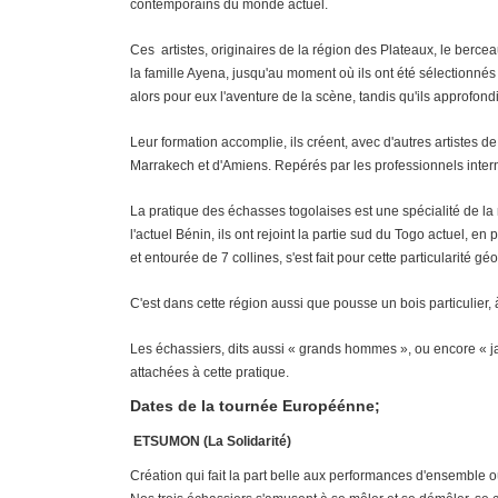
contemporains du monde actuel.
Ces artistes, originaires de la région des Plateaux, le bercea
la famille Ayena, jusqu'au moment où ils ont été sélectionné
alors pour eux l'aventure de la scène, tandis qu'ils approfond
Leur formation accomplie, ils créent, avec d'autres artistes 
Marrakech et d'Amiens. Repérés par les professionnels internat
La pratique des échasses togolaises est une spécialité de la ré
l'actuel Bénin, ils ont rejoint la partie sud du Togo actuel,
et entourée de 7 collines, s'est fait pour cette particularité
C'est dans cette région aussi que pousse un bois particulier, 
Les échassiers, dits aussi « grands hommes », ou encore « ja
attachées à cette pratique.
Dates de la tournée Européénne;
ETSUMON (La Solidarité)
Création qui fait la part belle aux performances d'ensemble o