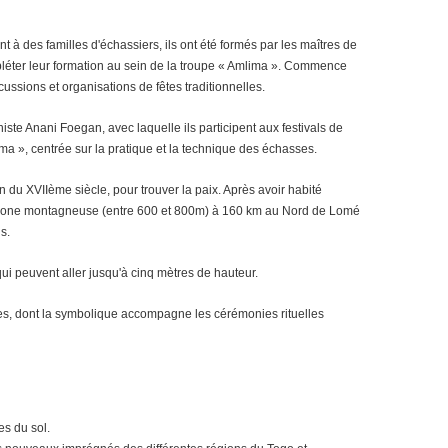
 à des familles d'échassiers, ils ont été formés par les maîtres de
mpléter leur formation au sein de la troupe « Amlima ». Commence
cussions et organisations de fêtes traditionnelles.
ste Anani Foegan, avec laquelle ils participent aux festivals de
uma », centrée sur la pratique et la technique des échasses.
fin du XVIIème siècle, pour trouver la paix. Après avoir habité
s une zone montagneuse (entre 600 et 800m) à 160 km au Nord de Lomé
s.
qui peuvent aller jusqu'à cinq mètres de hauteur.
ses, dont la symbolique accompagne les cérémonies rituelles
es du sol.