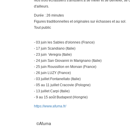
Nos trois échassiers s'amusent à se mêler et se démêler, se
d'ailleurs.
Durée : 26 minutes
Figures traditionnelles et originales sur échasses et au sol.
Tout public
- 03 juin les Sables d'olonnes (France)
- 17 juin Scandiano (Italie)
- 23 juin Veregra (Italie)
- 24 juin San Giovanni in Marignano (Italie)
- 25 juin Roussillon en Morvan (France)
- 26 juin LUZY (France)
- 03 juillet Fontanellato (Italie)
- 05 au 11 juillet Cracovie (Pologne)
- 13 juillet Carpi (Italie)
- 9 au 15 août Budapest (Hongrie)
https://www.afuma.fr/
©Afuma