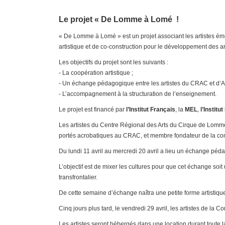
Le projet « De Lomme à Lomé !
« De Lomme à Lomé » est un projet associant les artistes
artistique et de co-construction pour le développement des a
Les objectifs du projet sont les suivants :
- La coopération artistique ;
- Un échange pédagogique entre les artistes du CRAC et d’
- L’accompagnement à la structuration de l’enseignement.
Le projet est financé par
l’Institut Français
, la
MEL
,
l’Institu
Les artistes du Centre Régional des Arts du Cirque de Lomm
portés acrobatiques au CRAC, et membre fondateur de la c
Du lundi 11 avril au mercredi 20 avril a lieu un échange péd
L’objectif est de mixer les cultures pour que cet échange soit
transfrontalier.
De cette semaine d’échange naîtra une petite forme artistiqu
Cinq jours plus tard, le vendredi 29 avril, les artistes de l
Les artistes seront hébergés dans une location durant toute l